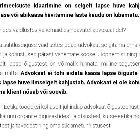
rimeelsuste klaarimine on selgelt lapse huve kahj
lase või abikaasa hävitamine laste kaudu on lubamatu.
nendes vaidlustes vanemaid esindavatel advokaatidel?
a suhtlusõiguse vaidlustes peab advokaat selgitama oma kl
 ja kohustused pärast vanemate kooselu lõppemist ning m
alt lapse õigustest on võimalik hinnata, milline tegutse
ne mitte.
Advokaat ei tohi aidata kaasa lapse õiguste 
 lapse huve ilmselgelt kahjustab.
Advokaat ei ole ko
a klient nõuab või soovib.
ri Eetikakoodeksi kohaselt juhindub advokaat õigusteenus
atuuri organite õigusaktidest ja otsustest, kutse-eetika nõ
est ja tavadest ning oma südametunnistusest