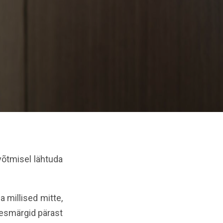
võtmisel lähtuda
a millised mitte,
eesmärgid pärast