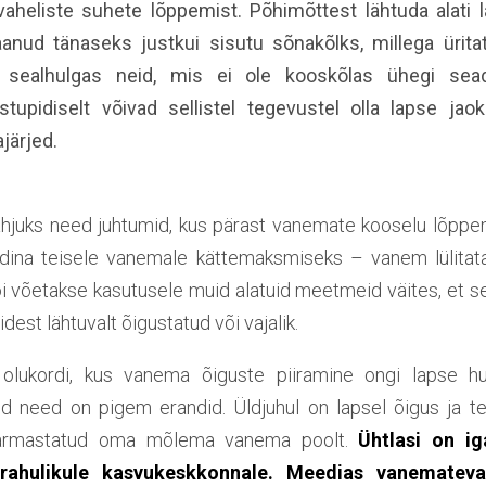
heliste suhete lõppemist. Põhimõttest lähtuda alati l
aanud tänaseks justkui sisutu sõnakõlks, millega ürita
i, sealhulgas neid, mis ei ole kooskõlas ühegi s
astupidiselt võivad sellistel tegevustel olla lapse ja
järjed.
ahjuks need juhtumid, kus pärast vanemate kooselu lõppe
ndina teisele vanemale kättemaksmiseks – vanem lülitat
 või võetakse kasutusele muid alatuid meetmeid väites, et s
idest lähtuvalt õigustatud või vajalik.
 olukordi, kus vanema õiguste piiramine ongi lapse huv
id need on pigem erandid. Üldjuhul on lapsel õigus ja t
a armastatud oma mõlema vanema poolt.
Ühtlasi on ig
a rahulikule kasvukeskkonnale. Meedias vanematevah