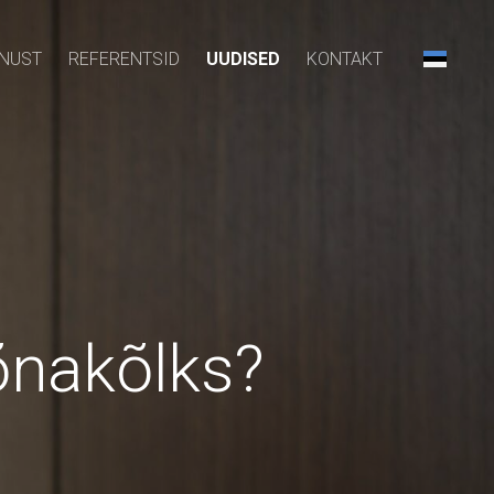
NUST
REFERENTSID
UUDISED
KONTAKT
sõnakõlks?