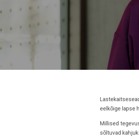
Lastekaitsesead
eelkõige lapse 
Millised tegev
sõltuvad kahjuk