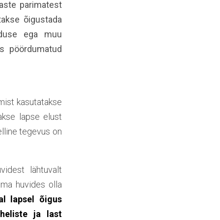
aste parimatest
takse õigustada
eaduse ega muu
oks pöördumatud
mist kasutatakse
akse lapse elust
elline tegevus on
idest lähtuvalt
ema huvides olla
al lapsel õigus
eliste ja last