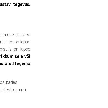
ustav tegevus.
iendile, millised
illised on lapse
misviis on lapse
rikkumisele või
hustatud tegema
t osutades
uetest, samuti