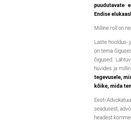
puudutavate e
Endise elukaas
Milline roll on 
Laste hooldus- j
on tema õigused
õigused. Lähtuv
huvides ja milli
tegevusele, mis
kõike, mida tem
Eesti Advokatuu
seadusest, advok
headest kommet