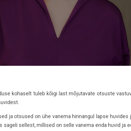
use kohaselt tuleb kõigi last mõjutavate otsuste vastu
huvidest.
used ja otsused on ühe vanema hinnangul
lapse huvides j
s sageli sellest, millised on selle vanema enda huvid ja 