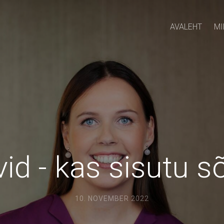
AVALEHT
MI
id - kas sisutu 
10. NOVEMBER 2022