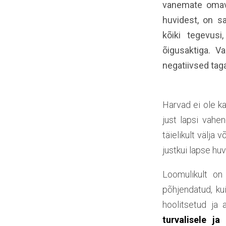
vanemate omava
huvidest, on s
kõiki tegevus
õigusaktiga. V
negatiivsed taga
Harvad ei ole k
just lapsi vahe
täielikult välja
justkui lapse huv
Loomulikult on
põhjendatud, ku
hoolitsetud j
turvalisele j