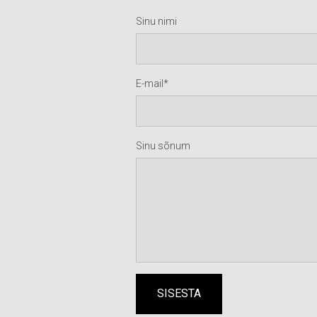
Sinu nimi
E-mail
Sinu sõnum