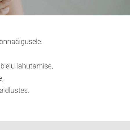
konnaõigusele.
bielu lahutamise,
e,
aidlustes.