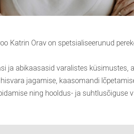
o Katrin Orav on spetsialiseerunud pere
si ja abikaasasid varalistes küsimustes, a
hisvara jagamise, kaasomandi lõpetamis
lpidamise ning hooldus- ja suhtlusõiguse v