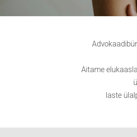
Advokaadibüro
Aitame elukaasla
ü
laste üla