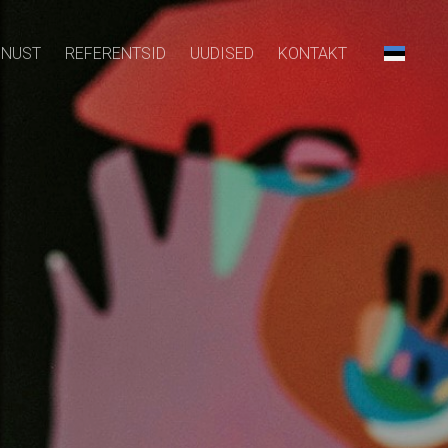
INUST
REFERENTSID
UUDISED
KONTAKT